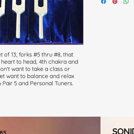
 of 13, forks #5 thru #8, that
heart to head, 4th chakra and
on't want to take a class or
yet want to balance and relax
h Pair 5 and Personal Tuners.
SONI
985