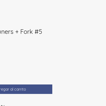
uners + Fork #5
egar al carrito