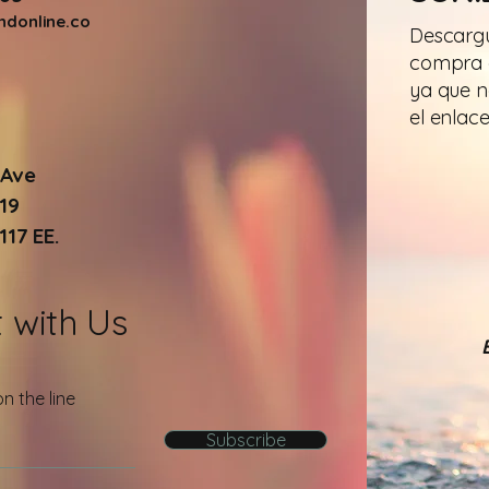
donline.co
Descargu
compra d
ya que n
el enlace
 Ave
19
17 EE.
 with Us
n the line
Subscribe