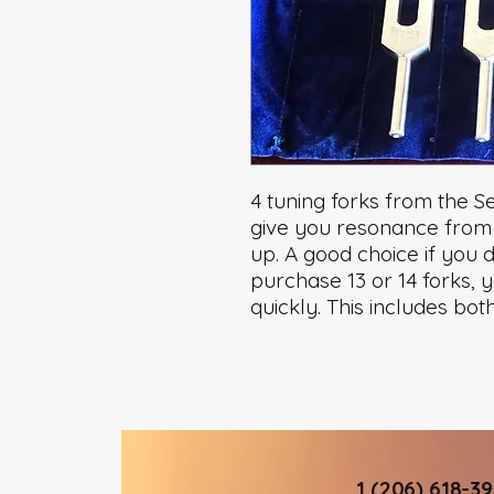
4 tuning forks from the Set
give you resonance from 
up. A good choice if you d
purchase 13 or 14 forks, 
quickly. This includes bot
1 (206) 618-3