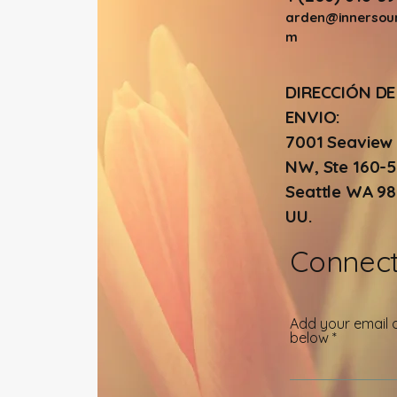
arden@innersoun
m
DIRECCIÓN DE
ENVIO:
7001 Seaview
NW, Ste 160-5
Seattle WA 981
UU.
Connect
Add your email o
below